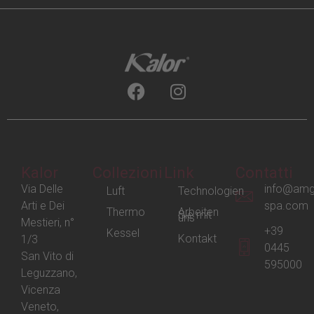
Kalor
Collezioni
Link
Contatti
Via Delle
info@amg
Luft
Technologien
Arti e Dei
spa.com
Thermo
Arbeiten
Sie mit
uns
Mestieri, n°
+39
Kessel
Kontakt
1/3
0445
San Vito di
595000
Leguzzano,
Vicenza
Veneto,