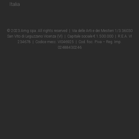
Italia
© 2023 Amg spa. All rights reserved | Via delle Arti e dei Mestieri 1/3 36030
San Vito di Leguzzano Vicenza (VI) | Capitale sociale € 1.500.000 | R.E.A. VI
234678 | Codice mecc. VI046925 | Cod. fisc. P.iva – Reg. Imp.
02488430246