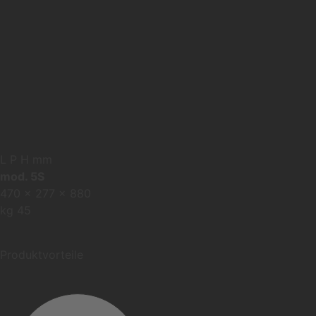
L P H mm
mod. 5S
470 x 277 x 880
kg 45
Produktvorteile