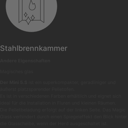
Stahlbrennkammer
Andere Eigenschaften
Magisches glas
Der Mini 5.S
ist ein superkompakter, geradliniger und
äußerst platzsparender Pelletofen.
Es ist in verschiedenen Farben erhältlich und eignet sich
ideal für die Installation in Fluren und kleinen Räumen.
Die Pelletbeladung erfolgt auf der linken Seite. Das Magic
Glass verhindert durch einen Spiegeleffekt den Blick hinter
die Glasscheibe, wenn der Herd ausgeschaltet ist.