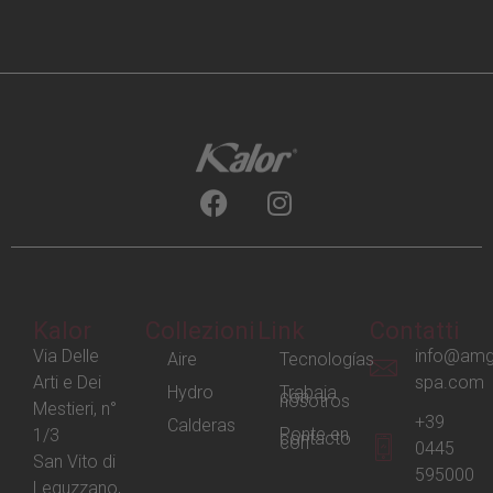
Kalor
Collezioni
Link
Contatti
Via Delle
info@amg
Aire
Tecnologías
Arti e Dei
spa.com
Hydro
Trabaja
con
nosotros
Mestieri, n°
+39
Calderas
Ponte en
1/3
contacto
con
0445
San Vito di
595000
Leguzzano,