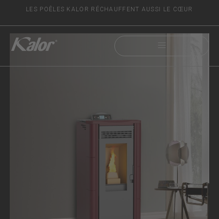
LES POÊLES KALOR RÉCHAUFFENT AUSSI LE CŒUR