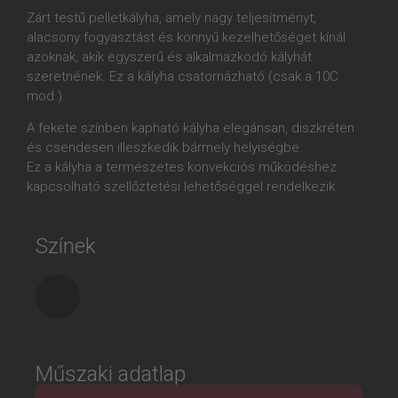
Zárt testű pelletkályha, amely nagy teljesítményt,
alacsony fogyasztást és könnyű kezelhetőséget kínál
azoknak, akik egyszerű és alkalmazkodó kályhát
szeretnének. Ez a kályha csatornázható (csak a 10C
mod.).
A fekete színben kapható kályha elegánsan, diszkréten
és csendesen illeszkedik bármely helyiségbe.
Ez a kályha a természetes konvekciós működéshez
kapcsolható szellőztetési lehetőséggel rendelkezik.
Színek
Műszaki adatlap