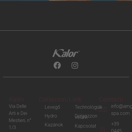
Kalor
Collezioni
Link
Contatti
Via Delle
info@amg
Levegő
Technológiák
Arti e Dei
spa.com
Hydro
Dolgozzon
velünk
Mestieri, n°
+39
Kazánok
Kapcsolat
1/3
0445