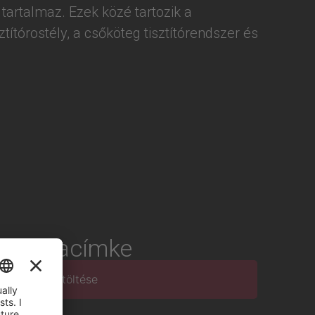
artalmaz. Ezek közé tartozik a
ztítórostély, a csőköteg tisztítórendszer és
Energiacímke
PDF letöltése