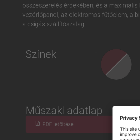
összeszerelés érdekében, és a maximális 
vezérlőpanel, az elektromos fűtőelem, a bizt
a csigás szállítószalag.
Színek
Műszaki adatlap
PDF letöltése