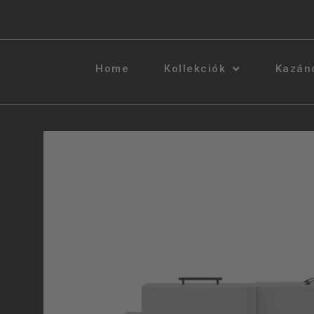
Home
Kollekciók
Kazán