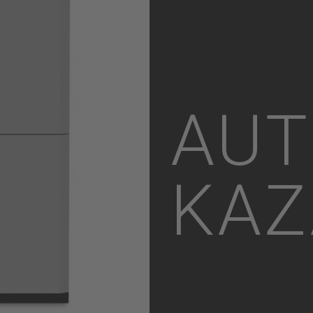
AU
KA