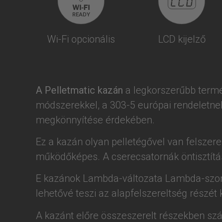
Wi-Fi opcionális
LCD kijelző
A Pelletmatic kazán
a legkorszerűbb termé
módszerekkel, a 303-5 európai rendeletnek
megkönnyítése érdekében.
Ez a kazán olyan pelletégővel van felszere
működőképes. A cserecsatornák öntisztítá
E kazánok Lambda-változata Lambda-szondá
lehetővé teszi az alapfelszereltség részét 
A kazánt előre összeszerelt részekben szá