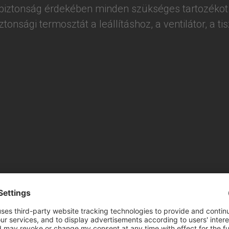
biztonság érdekében minden szükséges tartozékot t
onsági termosztát a leállításhoz, a ventilátor, a tis
Kézikönyvek
PDF letöltése