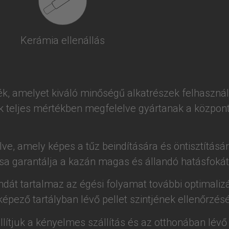
Kerámia ellenállás
k, amelyet kiváló minőségű alkatrészek felhaszná
 teljes mértékben megfelelve gyártanak a központi
lve, amely képes a tűz beindítására és öntisztításár
sa garantálja a kazán magas és állandó hatásfokát
t tartalmaz az égési folyamat további optimalizál
képező tartályban lévő pellet szintjének ellenőrzésé
llítjuk a kényelmes szállítás és az otthonában lév