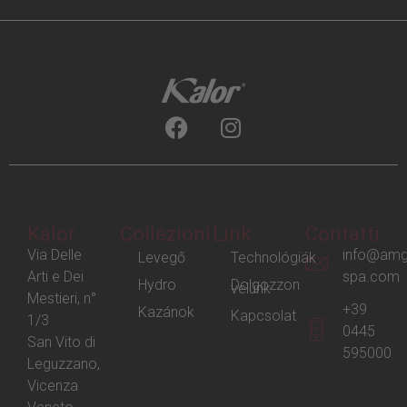
Kalor
Collezioni
Link
Contatti
Via Delle
info@amg
Levegő
Technológiák
Arti e Dei
spa.com
Hydro
Dolgozzon
velünk
Mestieri, n°
+39
Kazánok
Kapcsolat
1/3
0445
San Vito di
595000
Leguzzano,
Vicenza