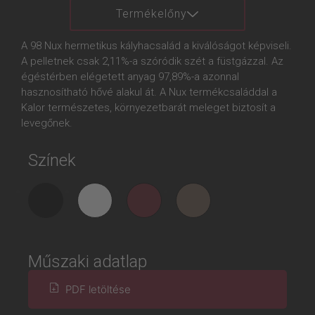
Termékelőny
A 98 Nux hermetikus kályhacsalád a kiválóságot képviseli.
A pelletnek csak 2,11%-a szóródik szét a füstgázzal. Az
égéstérben elégetett anyag 97,89%-a azonnal
hasznosítható hővé alakul át. A Nux termékcsaláddal a
Kalor természetes, környezetbarát meleget biztosít a
levegőnek.
Színek
Műszaki adatlap
PDF letöltése