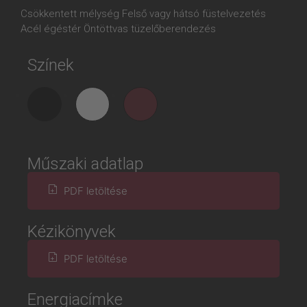
Csökkentett mélység Felső vagy hátsó füstelvezetés
Acél égéstér Öntöttvas tüzelőberendezés
Színek
Műszaki adatlap
PDF letöltése
Kézikönyvek
PDF letöltése
Energiacímke