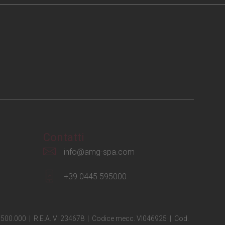
Contatti
info@amg-spa.com
+39 0445 595000
€ 1.500.000 | R.E.A. VI 234678 | Codice mecc. VI046925 | Cod.