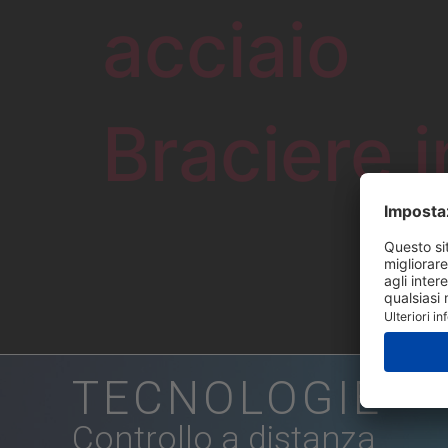
acciaio
Braciere i
TECNOLOGIE
Controllo a distanza