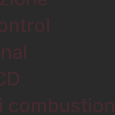
ontrol
onal
LCD
 combustion