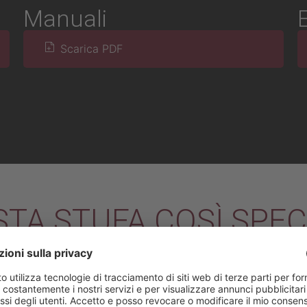
Manuali
Scarica PDF
TA STUFA COSÌ SPEC