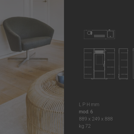
L P H mm
mod. 6
889 x 249 x 888
kg 72