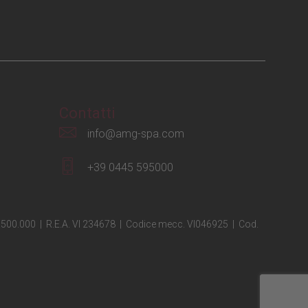
Contatti
info@amg-spa.com
+39 0445 595000
€ 1.500.000 | R.E.A. VI 234678 | Codice mecc. VI046925 | Cod.