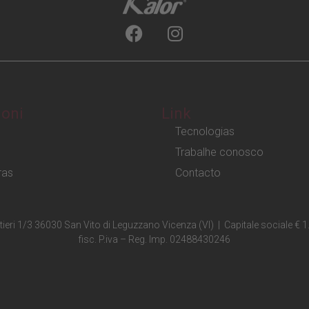
ioni
Link
Tecnologias
Trabalhe conosco
ras
Contacto
estieri 1/3 36030 San Vito di Leguzzano Vicenza (VI) | Capitale sociale 
fisc. P.iva – Reg. Imp. 02488430246