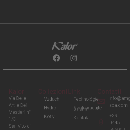
Kalor
Collezioni
Link
Contatti
Via Delle
info@amg
Vzduch
Technológie
Arti e Dei
spa.com
Hydro
Spolupracujte
s nami
Mestieri, n°
+39
Kotly
Kontakt
1/3
0445
San Vito di
595000