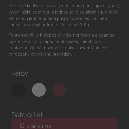
Peletové kachle s uzavretým telesom ponúkajúce vysoký
výkon, nízku spotrebu a jednoduché používanie pre tých,
ktorí chcú jednoduché a prispôsobivé kachle. Tieto
kachle môžu byť potrubné (len mod. 10C).
Tento sporák je k dispozícii v čiernej farbe a elegantne,
diskrétne a ticho zapadne do každej miestnosti.
Tento sporák má možnosť prepínania ventilácie pre
prirodzenú konvekčnú prevádzku.
Farby
Dátový list
Stiahnuť PDF