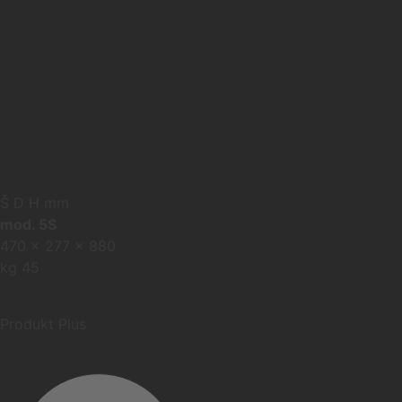
Š D H mm
mod. 5S
470 x 277 x 880
kg 45
Produkt Plus