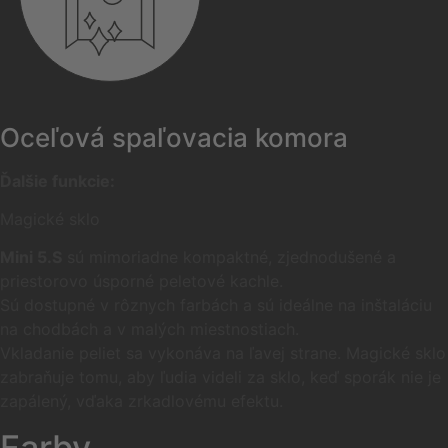
Oceľová spaľovacia komora
Ďalšie funkcie:
Magické sklo
Mini 5.S
sú mimoriadne kompaktné, zjednodušené a
priestorovo úsporné peletové kachle.
Sú dostupné v rôznych farbách a sú ideálne na inštaláciu
na chodbách a v malých miestnostiach.
Vkladanie peliet sa vykonáva na ľavej strane. Magické sklo
zabraňuje tomu, aby ľudia videli za sklo, keď sporák nie je
zapálený, vďaka zrkadlovému efektu.
Farby