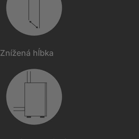
Znížená hĺbka