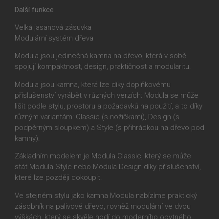
Další funkce
Velká jasanová zásuvka
Modulární systém dřeva
Modula jsou jedinečná kamna na dřevo, která v sobě
spojují kompaktnost, design, praktičnost a modularitu.
Modula jsou kamna, která lze díky doplňkovému
příslušenství vyrábět v různých verzích: Modula se může
lišit podle stylu, prostoru a požadavků na použití, a to díky
různým variantám: Classic (s nožičkami), Design (s
podpěrným sloupkem) a Style (s přihrádkou na dřevo pod
kamny).
Základním modelem je Modula Classic, který se může
stát Modula Style nebo Modula Design díky příslušenství,
které lze později dokoupit.
Ve stejném stylu jako kamna Modula nabízíme praktický
zásobník na palivové dřevo, rovněž modulární ve dvou
výškách, který se skvěle hodí do moderního obytného