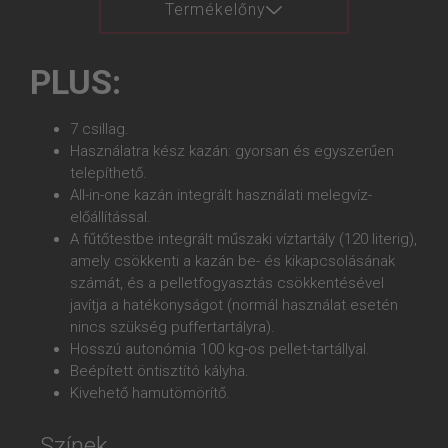
Termékelőny
PLUS:
7 csillag.
Használatra kész kazán: gyorsan és egyszerűen
telepíthető.
All-in-one kazán integrált használati melegvíz-
előállítással.
A fűtőtestbe integrált műszaki víztartály (120 literig),
amely csökkenti a kazán be- és kikapcsolásának
számát, és a pelletfogyasztás csökkentésével
javítja a hatékonyságot (normál használat esetén
nincs szükség puffertartályra).
Hosszú autonómia 100 kg-os pellet-tartállyal.
Beépített öntisztító kályha.
Kivehető hamutömörítő.
Színek