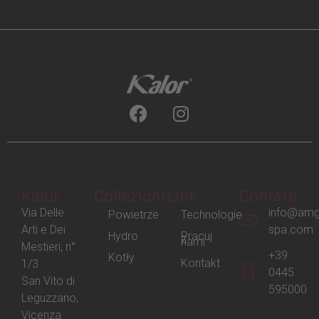
Kalor
Collezioni
Link
Contatti
Via Delle
info@amg
Powietrze
Technologie
Arti e Dei
spa.com
Hydro
Pracuj
z
nami
Mestieri, n°
+39
Kotły
Kontakt
1/3
0445
San Vito di
595000
Leguzzano,
Vicenza