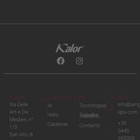
Kalor
Collezioni
Link
Contatti
Via Delle
info@amg
Ar
Tecnologias
Arti e Dei
spa.com
Hidro
Trabalhe
conosco
Mestieri, n°
+39
Caldeiras
Contacto
1/3
0445
San Vito di
595000