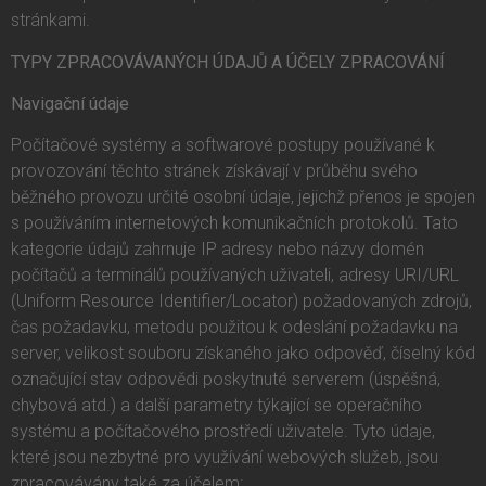
stránkami.
TYPY ZPRACOVÁVANÝCH ÚDAJŮ A ÚČELY ZPRACOVÁNÍ
Navigační údaje
Počítačové systémy a softwarové postupy používané k
provozování těchto stránek získávají v průběhu svého
běžného provozu určité osobní údaje, jejichž přenos je spojen
s používáním internetových komunikačních protokolů. Tato
kategorie údajů zahrnuje IP adresy nebo názvy domén
počítačů a terminálů používaných uživateli, adresy URI/URL
(Uniform Resource Identifier/Locator) požadovaných zdrojů,
čas požadavku, metodu použitou k odeslání požadavku na
server, velikost souboru získaného jako odpověď, číselný kód
označující stav odpovědi poskytnuté serverem (úspěšná,
chybová atd.) a další parametry týkající se operačního
systému a počítačového prostředí uživatele. Tyto údaje,
které jsou nezbytné pro využívání webových služeb, jsou
zpracovávány také za účelem: