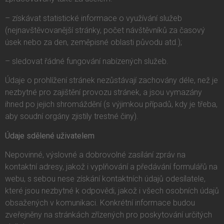
– získávat statistické informace o využívání služeb
(nejnavštěvovanější stránky, počet návštěvníků za časový
úsek nebo za den, zeměpisné oblasti původu atd.);
– sledovat řádné fungování nabízených služeb.
Údaje o prohlížení stránek nezůstávají zachovány déle, než je
nezbytné pro zajištění provozu stránek, a jsou vymazány
ihned po jejich shromáždění (s výjimkou případů, kdy je třeba,
aby soudní orgány zjistily trestné činy).
Údaje sdělené uživatelem
Nepovinné, výslovné a dobrovolné zasílání zpráv na
kontaktní adresy, jakož i vyplňování a předávání formulářů na
webu, s sebou nese získání kontaktních údajů odesílatele,
které jsou nezbytné k odpovědi, jakož i všech osobních údajů
obsažených v komunikaci. Konkrétní informace budou
zveřejněny na stránkách zřízených pro poskytování určitých