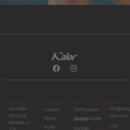
Kalor
Collezioni
Link
Contatti
Via Delle
info@amg
Vzduch
Technologie
Arti e Dei
spa.com
Hydro
Spolupracujte
s námi
Mestieri, n°
+39
Kotle
Kontakt
1/3