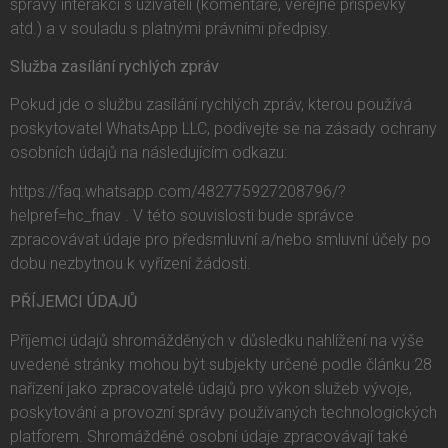
správy interakcí s uživateli (komentáře, veřejné příspěvky
atd.) a v souladu s platnými právními předpisy.
Služba zasílání rychlých zpráv
Pokud jde o službu zasílání rychlých zpráv, kterou používá
poskytovatel WhatsApp LLC, podívejte se na zásady ochrany
osobních údajů na následujícím odkazu:
https://faq.whatsapp.com/482775927208796/?
helpref=hc_fnav . V této souvislosti bude správce
zpracovávat údaje pro předsmluvní a/nebo smluvní účely po
dobu nezbytnou k vyřízení žádosti.
PŘÍJEMCI ÚDAJŮ
Příjemci údajů shromážděných v důsledku nahlížení na výše
uvedené stránky mohou být subjekty určené podle článku 28
nařízení jako zpracovatelé údajů pro výkon služeb vývoje,
poskytování a provozní správy používaných technologických
platforem. Shromážděné osobní údaje zpracovávají také