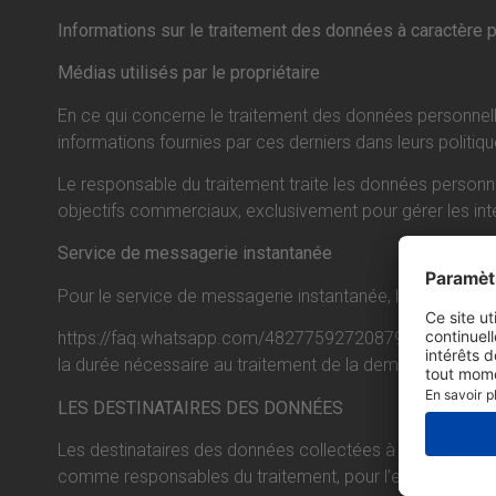
Informations sur le traitement des données à caractère 
Médias utilisés par le propriétaire
En ce qui concerne le traitement des données personnelle
informations fournies par ces derniers dans leurs politiqu
Le responsable du traitement traite les données personne
objectifs commerciaux, exclusivement pour gérer les inter
Service de messagerie instantanée
Pour le service de messagerie instantanée, le fournisseur W
https://faq.whatsapp.com/482775927208796/?helpref=hc_f
la durée nécessaire au traitement de la demande.
LES DESTINATAIRES DES DONNÉES
Les destinataires des données collectées à la suite de l
comme responsables du traitement, pour l’exécution des