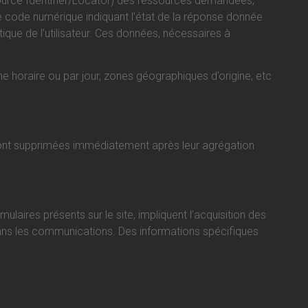
esource Identifier/Locator) des ressources demandées,
le code numérique indiquant l’état de la réponse donnée
tique de l’utilisateur. Ces données, nécessaires à
che horaire ou par jour, zones géographiques d’origine, etc
sont supprimées immédiatement après leur agrégation
ulaires présents sur le site, impliquent l’acquisition des
dans les communications. Des informations spécifiques