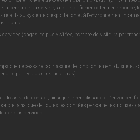
r les utilisateurs, les adresses de notation URI/URL (Uniform R
e la demande au serveur, la taille du fichier obtenu en réponse, 
es relatifs au système d’exploitation et à l’environnement informa
s le but de :
des services (pages les plus visitées, nombre de visiteurs par tran
emps que nécessaire pour assurer le fonctionnement du site et 
nales par les autorités judiciaires).
x adresses de contact, ainsi que le remplissage et l’envoi des form
pondre, ainsi que de toutes les données personnelles incluses 
de certains services.