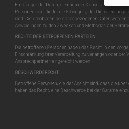
Empfänger der Daten, die nach der Konsultation der ob
Personen sein, die für die Erbringung der Dienstleistun
sind. Die erhobenen personenbezogenen Daten werden auch
Anweisungen zu den Zwecken und Methoden der Verarbe
RECHTE DER BETROFFENEN PARTEIEN
Die betroffenen Personen haben das Recht, in den vorge
Einschränkung ihrer Verarbeitung zu verlangen oder der 
Ansprechpartnern eingereicht werden
BESCHWERDERECHT
Betroffene Personen, die der Ansicht sind, dass die übe
haben das Recht, eine Beschwerde bei der Garante einzurei